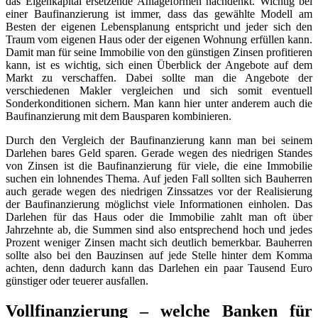
das Eigenkapital ersetzende Anlageformen nachdenkt. Wichtig bei
einer Baufinanzierung ist immer, dass das gewählte Modell am
Besten der eigenen Lebensplanung entspricht und jeder sich den
Traum vom eigenen Haus oder der eigenen Wohnung erfüllen kann.
Damit man für seine Immobilie von den günstigen Zinsen profitieren
kann, ist es wichtig, sich einen Überblick der Angebote auf dem
Markt zu verschaffen. Dabei sollte man die Angebote der
verschiedenen Makler vergleichen und sich somit eventuell
Sonderkonditionen sichern. Man kann hier unter anderem auch die
Baufinanzierung mit dem Bausparen kombinieren.
Durch den Vergleich der Baufinanzierung kann man bei seinem
Darlehen bares Geld sparen. Gerade wegen des niedrigen Standes
von Zinsen ist die Baufinanzierung für viele, die eine Immobilie
suchen ein lohnendes Thema. Auf jeden Fall sollten sich Bauherren
auch gerade wegen des niedrigen Zinssatzes vor der Realisierung
der Baufinanzierung möglichst viele Informationen einholen. Das
Darlehen für das Haus oder die Immobilie zahlt man oft über
Jahrzehnte ab, die Summen sind also entsprechend hoch und jedes
Prozent weniger Zinsen macht sich deutlich bemerkbar. Bauherren
sollte also bei den Bauzinsen auf jede Stelle hinter dem Komma
achten, denn dadurch kann das Darlehen ein paar Tausend Euro
günstiger oder teuerer ausfallen.
Vollfinanzierung – welche Banken für