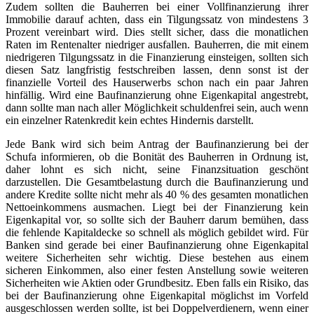
Zudem sollten die Bauherren bei einer Vollfinanzierung ihrer
Immobilie darauf achten, dass ein Tilgungssatz von mindestens 3
Prozent vereinbart wird. Dies stellt sicher, dass die monatlichen
Raten im Rentenalter niedriger ausfallen. Bauherren, die mit einem
niedrigeren Tilgungssatz in die Finanzierung einsteigen, sollten sich
diesen Satz langfristig festschreiben lassen, denn sonst ist der
finanzielle Vorteil des Hauserwerbs schon nach ein paar Jahren
hinfällig. Wird eine Baufinanzierung ohne Eigenkapital angestrebt,
dann sollte man nach aller Möglichkeit schuldenfrei sein, auch wenn
ein einzelner Ratenkredit kein echtes Hindernis darstellt.
Jede Bank wird sich beim Antrag der Baufinanzierung bei der
Schufa informieren, ob die Bonität des Bauherren in Ordnung ist,
daher lohnt es sich nicht, seine Finanzsituation geschönt
darzustellen. Die Gesamtbelastung durch die Baufinanzierung und
andere Kredite sollte nicht mehr als 40 % des gesamten monatlichen
Nettoeinkommens ausmachen. Liegt bei der Finanzierung kein
Eigenkapital vor, so sollte sich der Bauherr darum bemühen, dass
die fehlende Kapitaldecke so schnell als möglich gebildet wird. Für
Banken sind gerade bei einer Baufinanzierung ohne Eigenkapital
weitere Sicherheiten sehr wichtig. Diese bestehen aus einem
sicheren Einkommen, also einer festen Anstellung sowie weiteren
Sicherheiten wie Aktien oder Grundbesitz. Eben falls ein Risiko, das
bei der Baufinanzierung ohne Eigenkapital möglichst im Vorfeld
ausgeschlossen werden sollte, ist bei Doppelverdienern, wenn einer