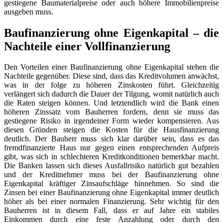
gestiegene Baumaterialpreise oder auch höhere Immobilienpreise
ausgeben muss.
Baufinanzierung ohne Eigenkapital – die
Nachteile einer Vollfinanzierung
Den Vorteilen einer Baufinanzierung ohne Eigenkapital stehen die
Nachteile gegenüber. Diese sind, dass das Kreditvolumen anwächst,
was in der folge zu höheren Zinskosten führt. Gleichzeitig
verlängert sich dadurch die Dauer der Tilgung, womit natürlich auch
die Raten steigen können. Und letztendlich wird die Bank einen
höheren Zinssatz vom Bauherren fordern, denn sie muss das
gestiegene Risiko in irgendeiner Form wieder kompensieren. Aus
diesen Gründen steigen die Kosten für die Hausfinanzierung
deutlich. Der Bauherr muss sich klar darüber sein, dass es das
fremdfinanzierte Haus nur gegen einen entsprechenden Aufpreis
gibt, was sich in schlechteren Kreditkonditionen bemerkbar macht.
Die Banken lassen sich dieses Ausfallrisiko natürlich gut bezahlen
und der Kreditnehmer muss bei der Baufinanzierung ohne
Eigenkapital kräftiger Zinsaufschläge hinnehmen. So sind die
Zinsen bei einer Baufinanzierung ohne Eigenkapital immer deutlich
höher als bei einer normalen Finanzierung. Sehr wichtig für den
Bauherren ist in diesem Fall, dass er auf Jahre ein stabiles
Einkommen durch eine feste Anzahlung oder durch den