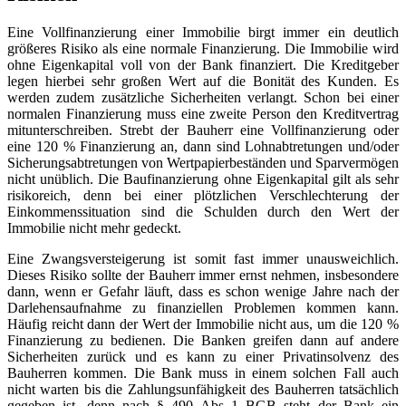
Eine Vollfinanzierung einer Immobilie birgt immer ein deutlich
größeres Risiko als eine normale Finanzierung. Die Immobilie wird
ohne Eigenkapital voll von der Bank finanziert. Die Kreditgeber
legen hierbei sehr großen Wert auf die Bonität des Kunden. Es
werden zudem zusätzliche Sicherheiten verlangt. Schon bei einer
normalen Finanzierung muss eine zweite Person den Kreditvertrag
mitunterschreiben. Strebt der Bauherr eine Vollfinanzierung oder
eine 120 % Finanzierung an, dann sind Lohnabtretungen und/oder
Sicherungsabtretungen von Wertpapierbeständen und Sparvermögen
nicht unüblich. Die Baufinanzierung ohne Eigenkapital gilt als sehr
risikoreich, denn bei einer plötzlichen Verschlechterung der
Einkommenssituation sind die Schulden durch den Wert der
Immobilie nicht mehr gedeckt.
Eine Zwangsversteigerung ist somit fast immer unausweichlich.
Dieses Risiko sollte der Bauherr immer ernst nehmen, insbesondere
dann, wenn er Gefahr läuft, dass es schon wenige Jahre nach der
Darlehensaufnahme zu finanziellen Problemen kommen kann.
Häufig reicht dann der Wert der Immobilie nicht aus, um die 120 %
Finanzierung zu bedienen. Die Banken greifen dann auf andere
Sicherheiten zurück und es kann zu einer Privatinsolvenz des
Bauherren kommen. Die Bank muss in einem solchen Fall auch
nicht warten bis die Zahlungsunfähigkeit des Bauherren tatsächlich
gegeben ist, denn nach § 490 Abs 1 BGB steht der Bank ein